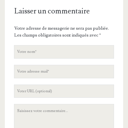
Laisser un commentaire
Votre adresse de messagerie ne sera pas publiée.
Les champs obligatoires sont indiqués avec
*
V
o
t
V
r
o
e
t
n
L
r
o
'
e
m
U
a
V
R
d
o
L
r
t
d
e