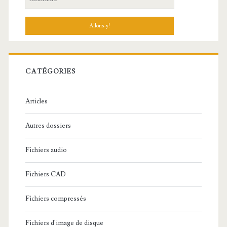
e
c
h
e
r
c
CATÉGORIES
h
e
Articles
:
Autres dossiers
Fichiers audio
Fichiers CAD
Fichiers compressés
Fichiers d'image de disque