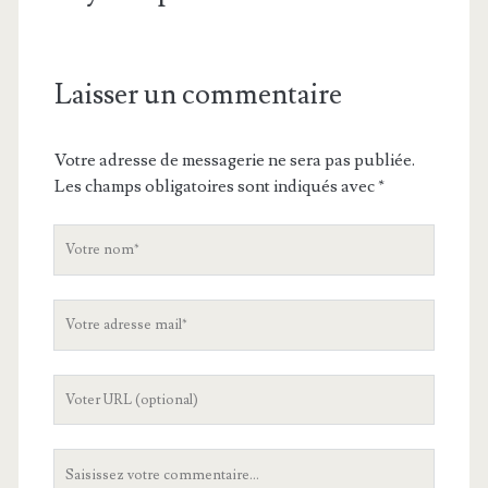
Laisser un commentaire
Votre adresse de messagerie ne sera pas publiée.
Les champs obligatoires sont indiqués avec
*
V
o
t
V
r
o
e
t
n
L
r
o
'
e
m
U
a
V
R
d