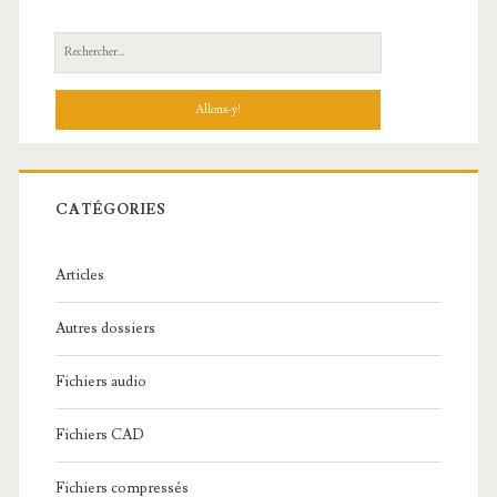
R
e
c
h
e
r
c
CATÉGORIES
h
e
Articles
:
Autres dossiers
Fichiers audio
Fichiers CAD
Fichiers compressés