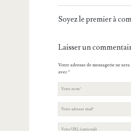
Soyez le premier à c
Laisser un commentai
Votre adresse de messagerie ne sera 
avec
*
V
o
t
V
r
o
e
t
n
L
r
o