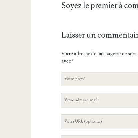
Soyez le premier à c
Laisser un commentai
Votre adresse de messagerie ne sera 
avec
*
V
o
t
V
r
o
e
t
n
L
r
o
'
e
m
U
a