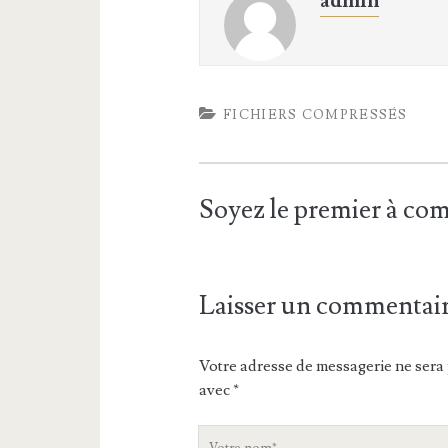
admin
FICHIERS COMPRESSÉS
Soyez le premier à c
Laisser un commentai
Votre adresse de messagerie ne sera 
avec
*
V