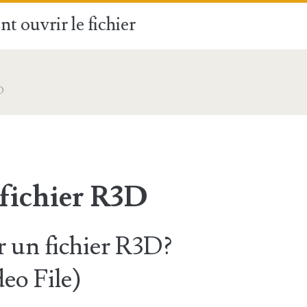
t ouvrir le fichier
D
 fichier R3D
 un fichier R3D?
o File)