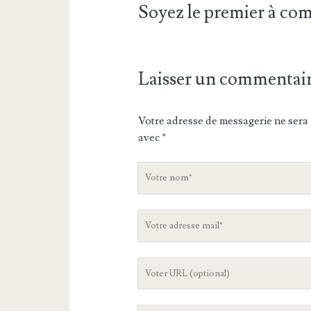
Soyez le premier à c
Laisser un commentai
Votre adresse de messagerie ne sera 
avec
*
V
o
t
V
r
o
e
t
n
L
r
o
'
e
m
U
a