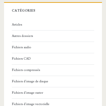
r
c
CATÉGORIES
h
e
Articles
:
Autres dossiers
Fichiers audio
Fichiers CAD
Fichiers compressés
Fichiers d'image de disque
Fichiers d'image raster
Fichiers d'image vectorielle