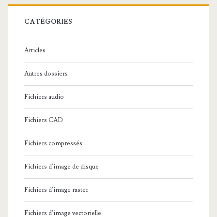
r
c
CATÉGORIES
h
e
Articles
:
Autres dossiers
Fichiers audio
Fichiers CAD
Fichiers compressés
Fichiers d'image de disque
Fichiers d'image raster
Fichiers d'image vectorielle