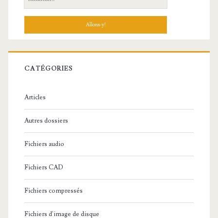
e
c
h
e
r
c
CATÉGORIES
h
e
Articles
:
Autres dossiers
Fichiers audio
Fichiers CAD
Fichiers compressés
Fichiers d'image de disque