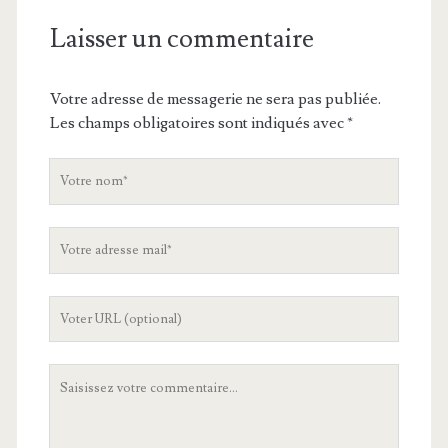
Laisser un commentaire
Votre adresse de messagerie ne sera pas publiée.
Les champs obligatoires sont indiqués avec
*
V
o
t
V
r
o
e
t
n
L
r
o
'
e
m
U
a
V
R
d
o
L
r
t
d
e