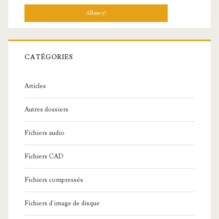
c
h
e
r
c
CATÉGORIES
h
e
Articles
:
Autres dossiers
Fichiers audio
Fichiers CAD
Fichiers compressés
Fichiers d'image de disque