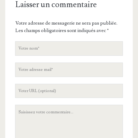
Laisser un commentaire
Votre adresse de messagerie ne sera pas publiée.
Les champs obligatoires sont indiqués avec
*
V
o
t
V
r
o
e
t
n
L
r
o
'
e
m
U
a
V
R
d
o
L
r
t
d
e
r
e
s