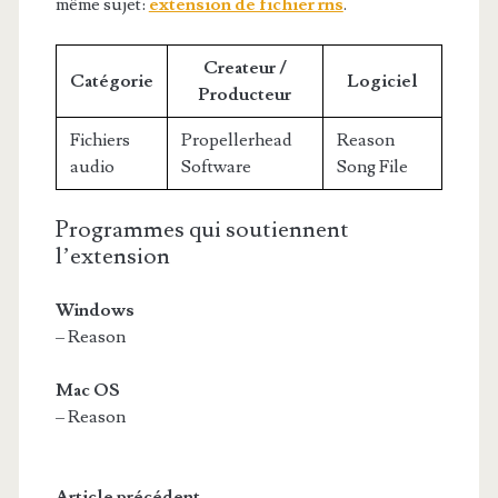
même sujet:
extension de fichier rns
.
Createur /
Catégorie
Logiciel
Producteur
Fichiers
Propellerhead
Reason
audio
Software
Song File
Programmes qui soutiennent
l’extension
Windows
– Reason
Mac OS
– Reason
Article précédent