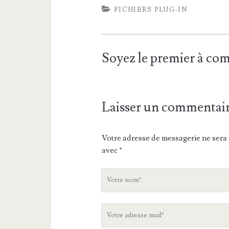
FICHIERS PLUG-IN
Soyez le premier à c
Laisser un commentai
Votre adresse de messagerie ne sera 
avec
*
V
o
t
V
r
o
e