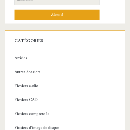
e
c
h
e
r
c
CATÉGORIES
h
e
Articles
:
Autres dossiers
Fichiers audio
Fichiers CAD
Fichiers compressés
Fichiers d'image de disque