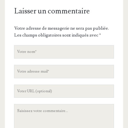
Laisser un commentaire
Votre adresse de messagerie ne sera pas publiée.
Les champs obligatoires sont indiqués avec
*
V
o
t
V
r
o
e
t
n
L
r
o
'
e
m
U
a
V
R
d
o
L
r
t
d
e