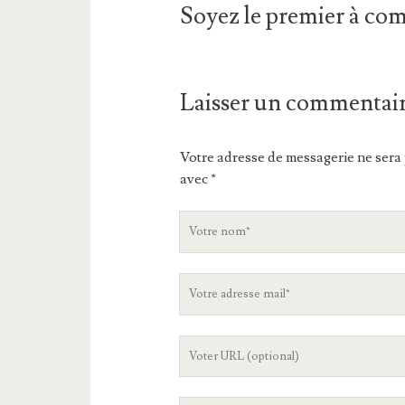
Soyez le premier à c
Laisser un commentai
Votre adresse de messagerie ne sera 
avec
*
V
o
t
V
r
o
e
t
n
L
r
o
'
e
m
U
a