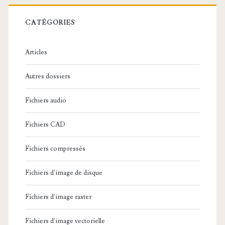
r
c
CATÉGORIES
h
e
Articles
:
Autres dossiers
Fichiers audio
Fichiers CAD
Fichiers compressés
Fichiers d'image de disque
Fichiers d'image raster
Fichiers d'image vectorielle