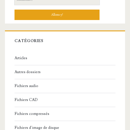
e
c
h
e
r
c
CATÉGORIES
h
e
Articles
:
Autres dossiers
Fichiers audio
Fichiers CAD
Fichiers compressés
Fichiers d'image de disque