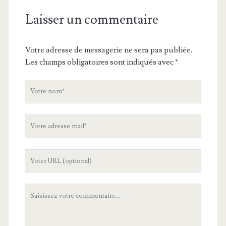
Laisser un commentaire
Votre adresse de messagerie ne sera pas publiée.
Les champs obligatoires sont indiqués avec
*
V
o
t
V
r
o
e
t
n
L
r
o
'
e
m
U
a
V
R
d
o
L
r
t
d
e