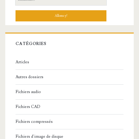
e
c
h
e
r
c
CATÉGORIES
h
e
Articles
:
Autres dossiers
Fichiers audio
Fichiers CAD
Fichiers compressés
Fichiers d'image de disque