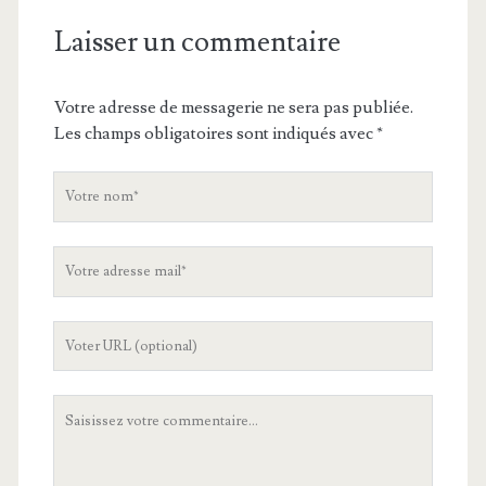
Laisser un commentaire
Votre adresse de messagerie ne sera pas publiée.
Les champs obligatoires sont indiqués avec
*
V
o
t
V
r
o
e
t
n
L
r
o
'
e
m
U
a
V
R
d
o
L
r
t
d
e