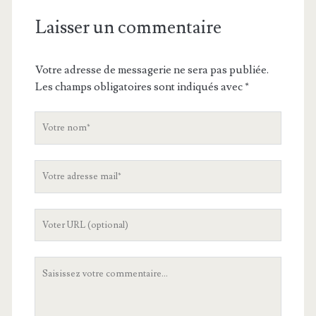
Laisser un commentaire
Votre adresse de messagerie ne sera pas publiée.
Les champs obligatoires sont indiqués avec
*
V
o
t
V
r
o
e
t
n
L
r
o
'
e
m
U
a
V
R
d
o
L
r
t
d
e