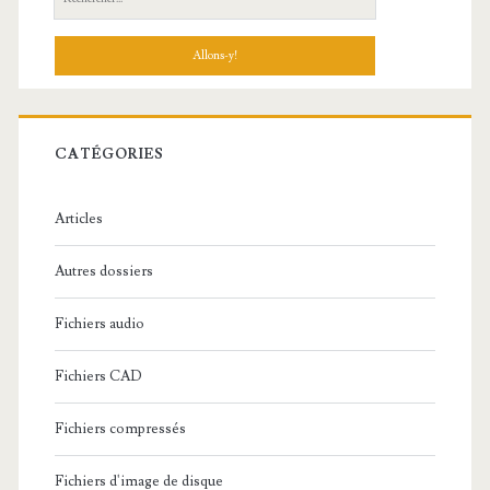
e
c
h
e
r
c
CATÉGORIES
h
e
Articles
:
Autres dossiers
Fichiers audio
Fichiers CAD
Fichiers compressés
Fichiers d'image de disque