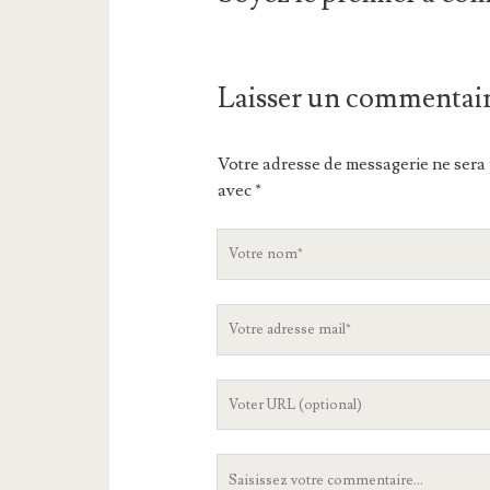
Laisser un commentai
Votre adresse de messagerie ne sera 
avec
*
V
o
t
V
r
o
e
t
n
L
r
o
'
e
m
U
a
V
R
d