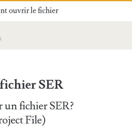
t ouvrir le fichier
R
 fichier SER
 un fichier SER?
ject File)