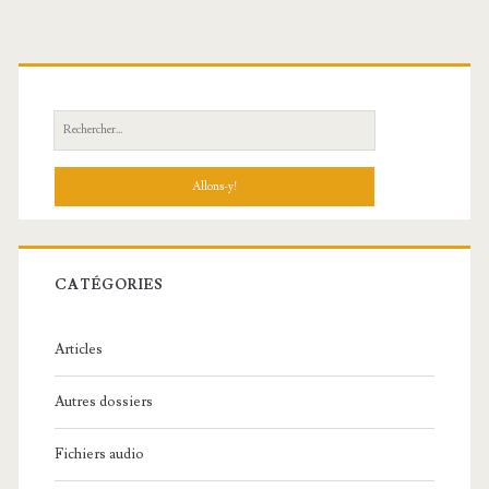
R
e
c
h
e
r
c
CATÉGORIES
h
e
Articles
:
Autres dossiers
Fichiers audio