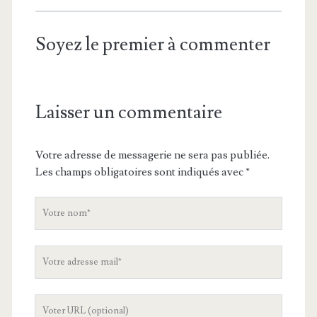
Soyez le premier à commenter
Laisser un commentaire
Votre adresse de messagerie ne sera pas publiée.
Les champs obligatoires sont indiqués avec
*
V
o
t
V
r
o
e
t
n
L
r
o