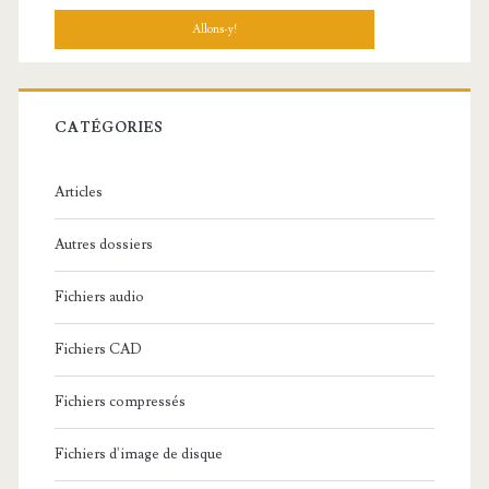
c
h
e
r
c
CATÉGORIES
h
e
Articles
:
Autres dossiers
Fichiers audio
Fichiers CAD
Fichiers compressés
Fichiers d'image de disque