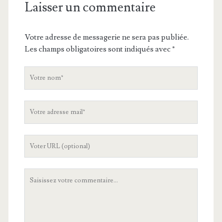
Laisser un commentaire
Votre adresse de messagerie ne sera pas publiée.
Les champs obligatoires sont indiqués avec
*
V
o
t
V
r
o
e
t
n
L
r
o
'
e
m
U
a
V
R
d
o
L
r
t
d
e
r
e
s