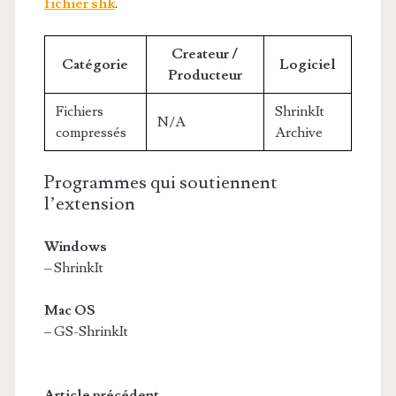
fichier shk
.
Createur /
Catégorie
Logiciel
Producteur
Fichiers
ShrinkIt
N/A
compressés
Archive
Programmes qui soutiennent
l’extension
Windows
– ShrinkIt
Mac OS
– GS-ShrinkIt
Article précédent