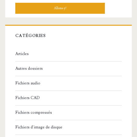
c
h
e
r
c
CATÉGORIES
h
e
Articles
:
Autres dossiers
Fichiers audio
Fichiers CAD
Fichiers compressés
Fichiers d'image de disque