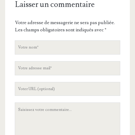
Laisser un commentaire
Votre adresse de messagerie ne sera pas publiée.
Les champs obligatoires sont indiqués avec
*
V
o
t
V
r
o
e
t
n
L
r
o
'
e
m
U
a
V
R
d
o
L
r
t
d
e
r
e
s