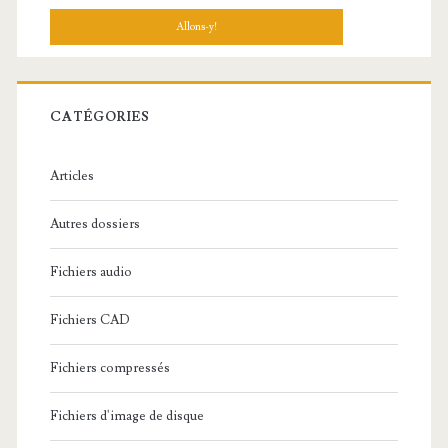
c
h
e
r
c
CATÉGORIES
h
e
Articles
:
Autres dossiers
Fichiers audio
Fichiers CAD
Fichiers compressés
Fichiers d'image de disque