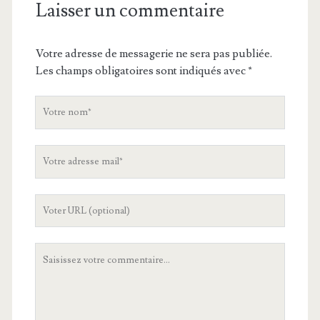
Laisser un commentaire
Votre adresse de messagerie ne sera pas publiée.
Les champs obligatoires sont indiqués avec
*
V
o
t
V
r
o
e
t
n
L
r
o
'
e
m
U
a
V
R
d
o
L
r
t
d
e
r
e
s