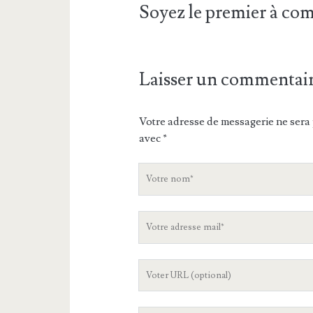
Soyez le premier à c
Laisser un commentai
Votre adresse de messagerie ne sera 
avec
*
V
o
t
V
r
o
e
t
n
L
r
o
'
e
m
U
a