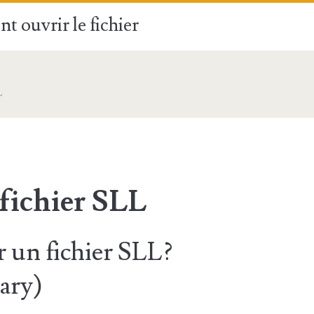
t ouvrir le fichier
L
fichier SLL
un fichier SLL?
rary)