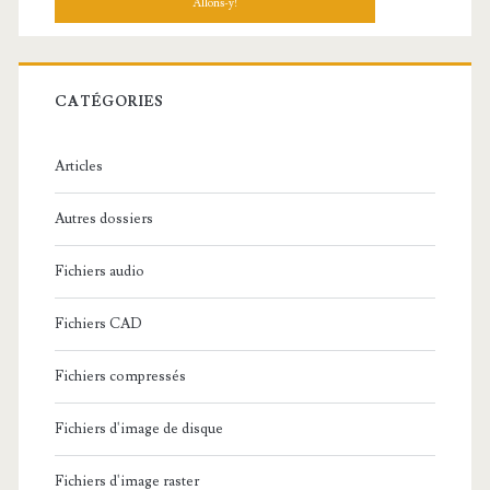
h
e
r
c
CATÉGORIES
h
e
Articles
:
Autres dossiers
Fichiers audio
Fichiers CAD
Fichiers compressés
Fichiers d'image de disque
Fichiers d'image raster