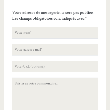
Votre adresse de messagerie ne sera pas publiée.
Les champs obligatoires sont indiqués avec
*
V
o
t
V
r
o
e
t
n
L
r
o
'
e
m
U
a
V
R
d
o
L
r
t
d
e
r
e
s
e
v
s