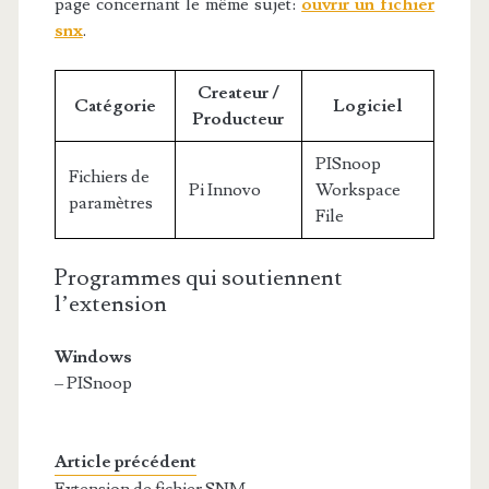
page concernant le même sujet:
ouvrir un fichier
snx
.
Createur /
Catégorie
Logiciel
Producteur
PISnoop
Fichiers de
Pi Innovo
Workspace
paramètres
File
Programmes qui soutiennent
l’extension
Windows
– PISnoop
Article précédent