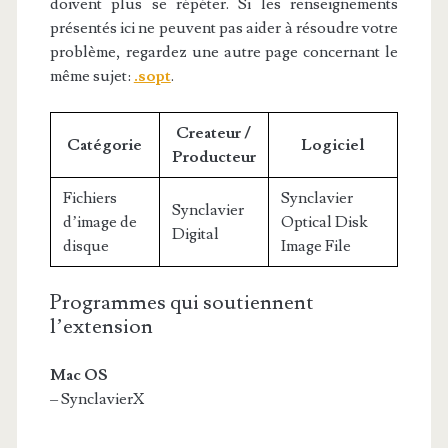
doivent plus se répéter. Si les renseignements
présentés ici ne peuvent pas aider à résoudre votre
problème, regardez une autre page concernant le
même sujet:
.sopt
.
Createur /
Catégorie
Logiciel
Producteur
Fichiers
Synclavier
Synclavier
d’image de
Optical Disk
Digital
disque
Image File
Programmes qui soutiennent
l’extension
Mac OS
– SynclavierX