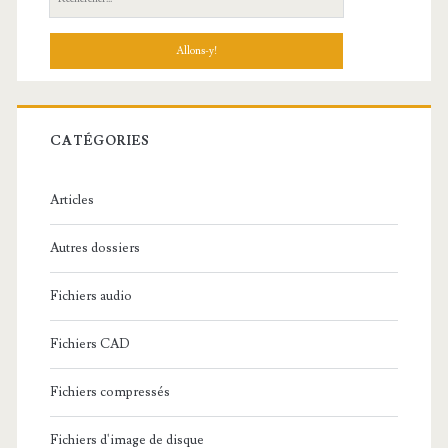
e
c
h
e
r
c
CATÉGORIES
h
e
Articles
:
Autres dossiers
Fichiers audio
Fichiers CAD
Fichiers compressés
Fichiers d'image de disque