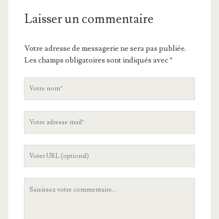
Laisser un commentaire
Votre adresse de messagerie ne sera pas publiée.
Les champs obligatoires sont indiqués avec
*
V
o
t
V
r
o
e
t
n
L
r
o
'
e
m
U
a
V
R
d
o
L
r
t
d
e