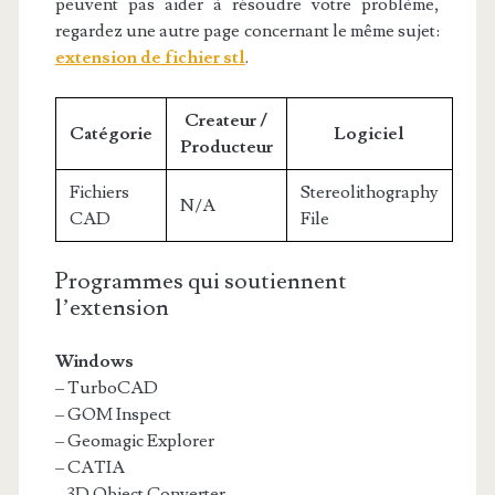
peuvent pas aider à résoudre votre problème,
regardez une autre page concernant le même sujet:
extension de fichier stl
.
Createur /
Catégorie
Logiciel
Producteur
Fichiers
Stereolithography
N/A
CAD
File
Programmes qui soutiennent
l’extension
Windows
– TurboCAD
– GOM Inspect
– Geomagic Explorer
– CATIA
– 3D Object Converter