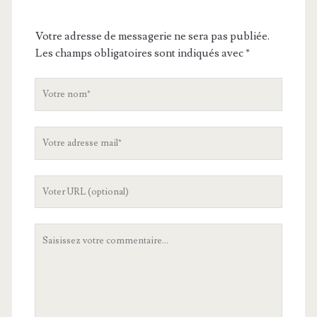
Votre adresse de messagerie ne sera pas publiée.
Les champs obligatoires sont indiqués avec
*
V
o
t
V
r
o
e
t
n
L
r
o
'
e
m
U
a
V
R
d
o
L
r
t
d
e
r
e
s
e
v
s