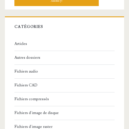
h
e
r
c
CATÉGORIES
h
e
Articles
:
Autres dossiers
Fichiers audio
Fichiers CAD
Fichiers compressés
Fichiers d'image de disque
Fichiers d'image raster