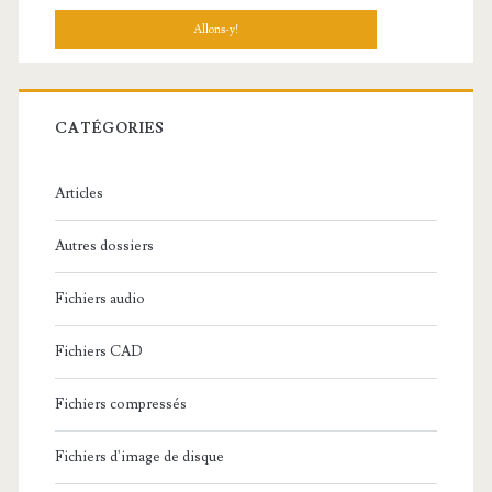
c
h
e
r
c
CATÉGORIES
h
e
Articles
:
Autres dossiers
Fichiers audio
Fichiers CAD
Fichiers compressés
Fichiers d'image de disque