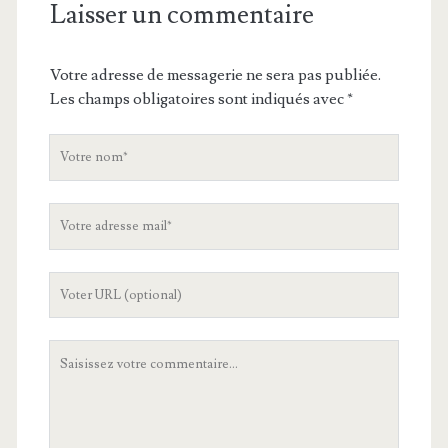
Laisser un commentaire
Votre adresse de messagerie ne sera pas publiée.
Les champs obligatoires sont indiqués avec
*
V
o
t
V
r
o
e
t
n
L
r
o
'
e
m
U
a
V
R
d
o
L
r
t
d
e
r
e
s