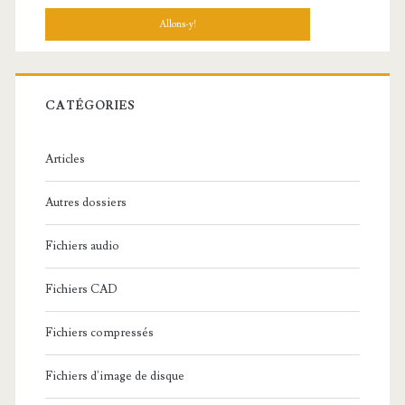
c
h
e
r
c
CATÉGORIES
h
e
Articles
:
Autres dossiers
Fichiers audio
Fichiers CAD
Fichiers compressés
Fichiers d'image de disque