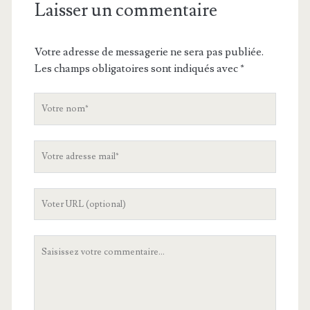
Laisser un commentaire
Votre adresse de messagerie ne sera pas publiée.
Les champs obligatoires sont indiqués avec
*
V
o
t
V
r
o
e
t
n
L
r
o
'
e
m
U
a
V
R
d
o
L
r
t
d
e
r
e
s