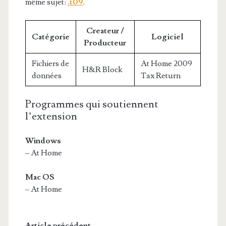
même sujet:
.t09
.
Createur /
Catégorie
Logiciel
Producteur
Fichiers de
At Home 2009
H&R Block
données
Tax Return
Programmes qui soutiennent
l’extension
Windows
– At Home
Mac OS
– At Home
Article précédent