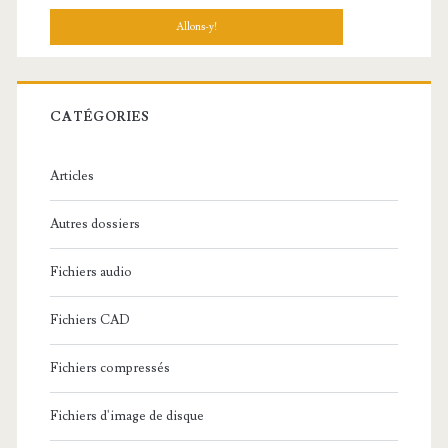
c
h
e
r
c
CATÉGORIES
h
e
Articles
:
Autres dossiers
Fichiers audio
Fichiers CAD
Fichiers compressés
Fichiers d'image de disque