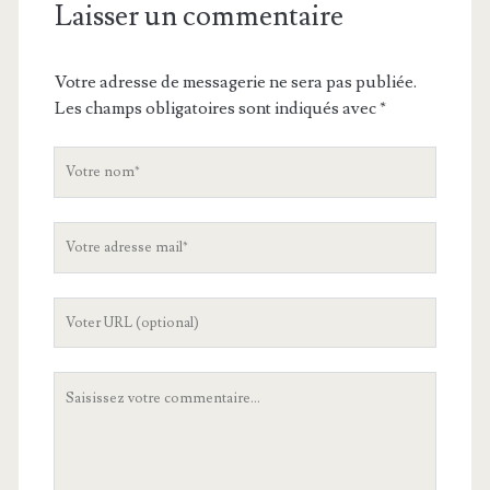
Laisser un commentaire
Votre adresse de messagerie ne sera pas publiée.
Les champs obligatoires sont indiqués avec
*
V
o
t
V
r
o
e
t
n
L
r
o
'
e
m
U
a
V
R
d
o
L
r
t
d
e
r
e
s