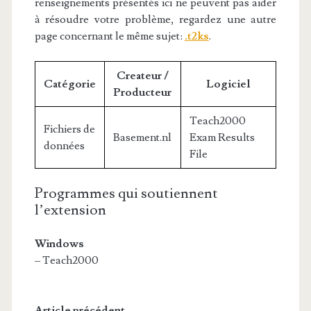
renseignements présentés ici ne peuvent pas aider
à résoudre votre problème, regardez une autre
page concernant le même sujet:
.t2ks
.
Createur /
Catégorie
Logiciel
Producteur
Teach2000
Fichiers de
Basement.nl
Exam Results
données
File
Programmes qui soutiennent
l’extension
Windows
– Teach2000
Article précédent