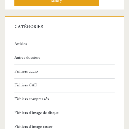
h
e
r
c
CATÉGORIES
h
e
Articles
:
Autres dossiers
Fichiers audio
Fichiers CAD
Fichiers compressés
Fichiers d'image de disque
Fichiers d'image raster