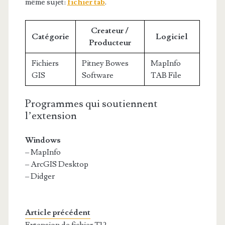
même sujet:
fichier tab
.
Createur /
Catégorie
Logiciel
Producteur
Fichiers
Pitney Bowes
MapInfo
GIS
Software
TAB File
Programmes qui soutiennent
l’extension
Windows
– MapInfo
– ArcGIS Desktop
– Didger
Article précédent