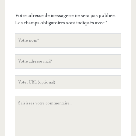
Votre adresse de messagerie ne sera pas publiée.
Les champs obligatoires sont indiqués avec
*
V
o
t
V
r
o
e
t
n
L
r
o
'
e
m
U
a
V
R
d
o
L
r
t
d
e
r
e
s
e
v
s