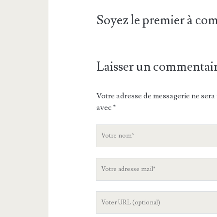
Soyez le premier à c
Laisser un commentai
Votre adresse de messagerie ne sera 
avec
*
V
o
t
V
r
o
e
t
n
L
r
o
'
e
m