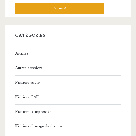
c
h
e
r
c
CATÉGORIES
h
e
Articles
:
Autres dossiers
Fichiers audio
Fichiers CAD
Fichiers compressés
Fichiers d'image de disque