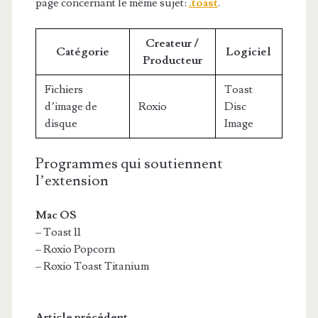
page concernant le même sujet:
.toast
.
Createur /
Catégorie
Logiciel
Producteur
Fichiers
Toast
d’image de
Roxio
Disc
disque
Image
Programmes qui soutiennent
l’extension
Mac OS
– Toast 11
– Roxio Popcorn
– Roxio Toast Titanium
Article précédent