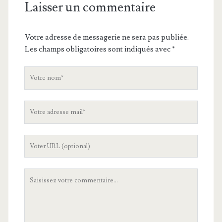
Laisser un commentaire
Votre adresse de messagerie ne sera pas publiée.
Les champs obligatoires sont indiqués avec
*
V
o
t
V
r
o
e
t
n
L
r
o
'
e
m
U
a
V
R
d
o
L
r
t
d
e
r
e
s