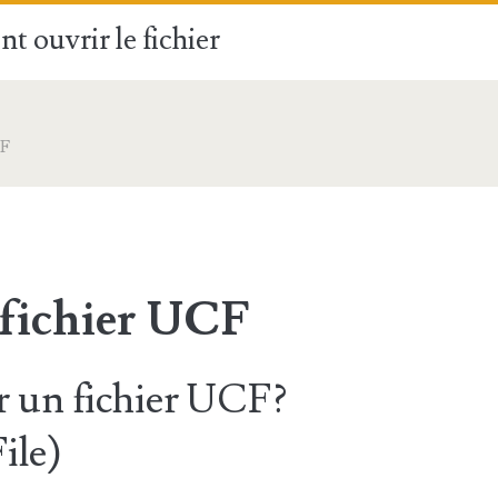
t ouvrir le fichier
F
 fichier UCF
 un fichier UCF?
ile)