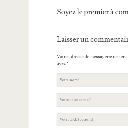
Soyez le premier à c
Laisser un commentai
Votre adresse de messagerie ne sera 
avec
*
V
o
t
V
r
o
e
t
n
L
r
o
'
e
m