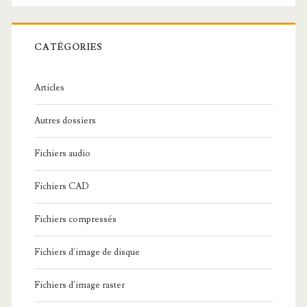
e
r
c
CATÉGORIES
h
e
Articles
:
Autres dossiers
Fichiers audio
Fichiers CAD
Fichiers compressés
Fichiers d'image de disque
Fichiers d'image raster