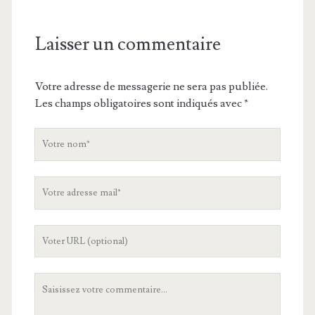
Laisser un commentaire
Votre adresse de messagerie ne sera pas publiée.
Les champs obligatoires sont indiqués avec
*
V
o
t
V
r
o
e
t
n
L
r
o
'
e
m
U
a
V
R
d
o
L
r