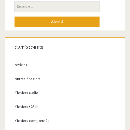
R
e
c
h
e
r
c
CATÉGORIES
h
e
Articles
:
Autres dossiers
Fichiers audio
Fichiers CAD
Fichiers compressés