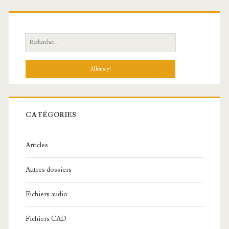
R
e
c
h
e
r
c
CATÉGORIES
h
e
Articles
:
Autres dossiers
Fichiers audio
Fichiers CAD