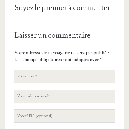
Soyez le premier à commenter
Laisser un commentaire
Votre adresse de messagerie ne sera pas publiée.
Les champs obligatoires sont indiqués avec
*
V
o
t
V
r
o
e
t
n
L
r
o
'
e
m
U
a