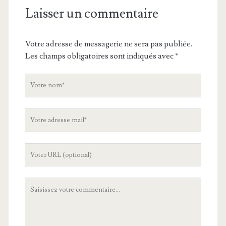
Laisser un commentaire
Votre adresse de messagerie ne sera pas publiée.
Les champs obligatoires sont indiqués avec
*
V
o
t
V
r
o
e
t
n
L
r
o
'
e
m
U
a
V
R
d
o
L
r
t
d
e
r
e
s