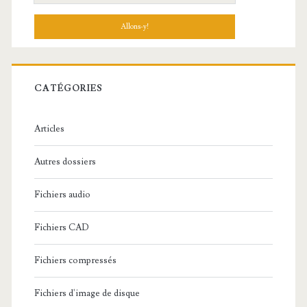
e
c
h
e
r
c
CATÉGORIES
h
e
Articles
:
Autres dossiers
Fichiers audio
Fichiers CAD
Fichiers compressés
Fichiers d'image de disque