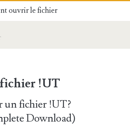
t ouvrir le fichier
T
fichier !UT
un fichier !UT?
mplete Download)