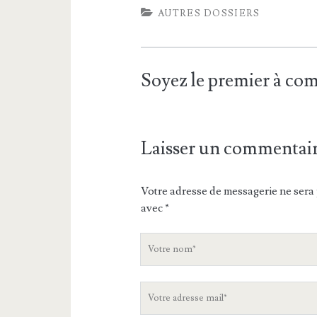
AUTRES DOSSIERS
Soyez le premier à c
Laisser un commentai
Votre adresse de messagerie ne sera 
avec
*
V
o
t
V
r
o
e