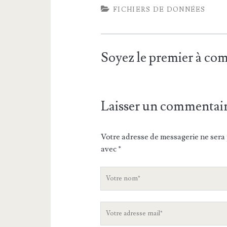
FICHIERS DE DONNÉES
Soyez le premier à c
Laisser un commentai
Votre adresse de messagerie ne sera 
avec
*
V
o
t
V
r
o
e