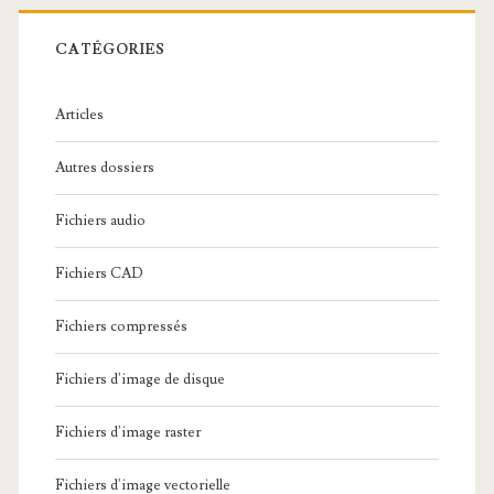
r
c
CATÉGORIES
h
e
Articles
:
Autres dossiers
Fichiers audio
Fichiers CAD
Fichiers compressés
Fichiers d'image de disque
Fichiers d'image raster
Fichiers d'image vectorielle