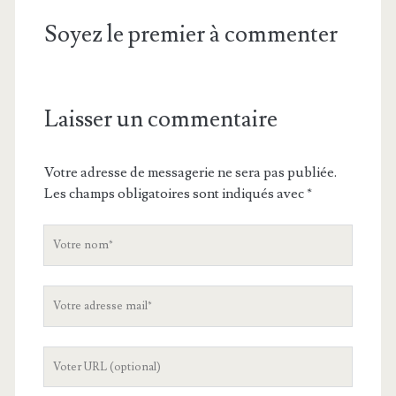
Soyez le premier à commenter
Laisser un commentaire
Votre adresse de messagerie ne sera pas publiée.
Les champs obligatoires sont indiqués avec
*
V
o
t
V
r
o
e
t
n
L
r
o
'
e
m