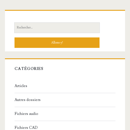
R
e
c
h
e
r
c
CATÉGORIES
h
e
Articles
:
Autres dossiers
Fichiers audio
Fichiers CAD