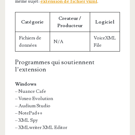
même sujet:
extension de fichier vxml
.
Createur /
Catégorie
Logiciel
Producteur
Fichiers de
VoiceXML
N/A
données
File
Programmes qui soutiennent
l’extension
Windows
– Nuance Cafe
– Voxeo Evolution
– Audium Studio
– NotePad++
– XML Spy
– XMLwriter XML Editor