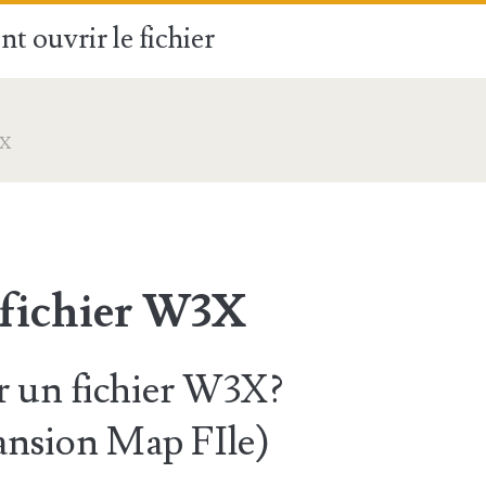
t ouvrir le fichier
3X
 fichier W3X
 un fichier W3X?
ansion Map FIle)