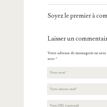
Soyez le premier à c
Laisser un commentai
Votre adresse de messagerie ne sera 
avec
*
V
o
t
V
r
o
e
t
n
L
r
o