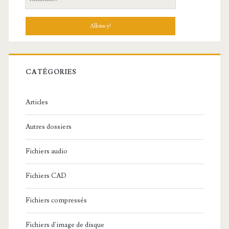
e
c
h
e
r
c
CATÉGORIES
h
e
Articles
:
Autres dossiers
Fichiers audio
Fichiers CAD
Fichiers compressés
Fichiers d'image de disque