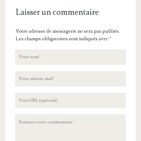
Laisser un commentaire
Votre adresse de messagerie ne sera pas publiée.
Les champs obligatoires sont indiqués avec
*
V
o
t
V
r
o
e
t
n
L
r
o
'
e
m
U
a
V
R
d
o
L
r
t
d
e