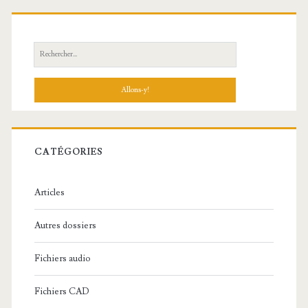
R
e
c
h
e
r
c
CATÉGORIES
h
e
Articles
:
Autres dossiers
Fichiers audio
Fichiers CAD