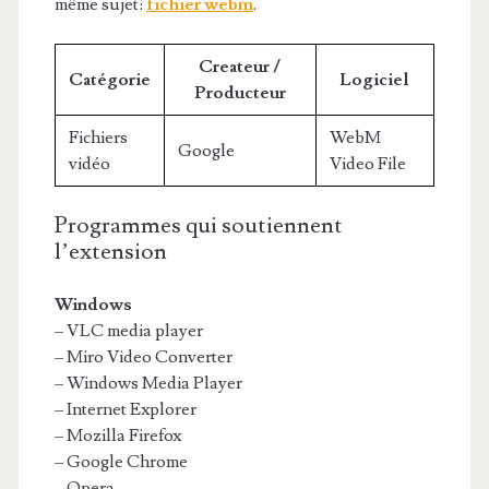
même sujet:
fichier webm
.
Createur /
Catégorie
Logiciel
Producteur
Fichiers
WebM
Google
vidéo
Video File
Programmes qui soutiennent
l’extension
Windows
– VLC media player
– Miro Video Converter
– Windows Media Player
– Internet Explorer
– Mozilla Firefox
– Google Chrome
– Opera