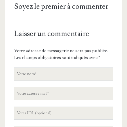
Soyez le premier à commenter
Laisser un commentaire
Votre adresse de messagerie ne sera pas publiée.
Les champs obligatoires sont indiqués avec
*
V
o
t
V
r
o
e
t
n
L
r
o
'
e
m
U
a