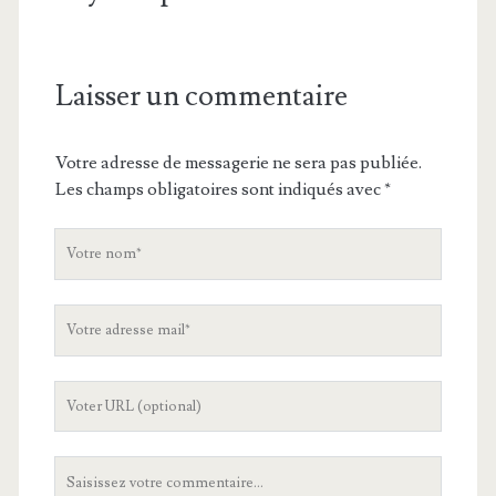
Laisser un commentaire
Votre adresse de messagerie ne sera pas publiée.
Les champs obligatoires sont indiqués avec
*
V
o
t
V
r
o
e
t
n
L
r
o
'
e
m
U
a
V
R
d