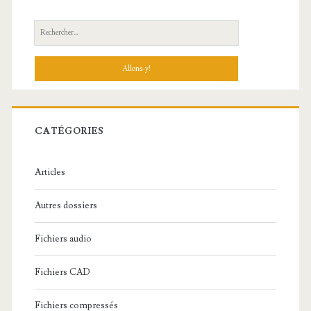
R
e
c
h
e
r
c
CATÉGORIES
h
e
Articles
:
Autres dossiers
Fichiers audio
Fichiers CAD
Fichiers compressés