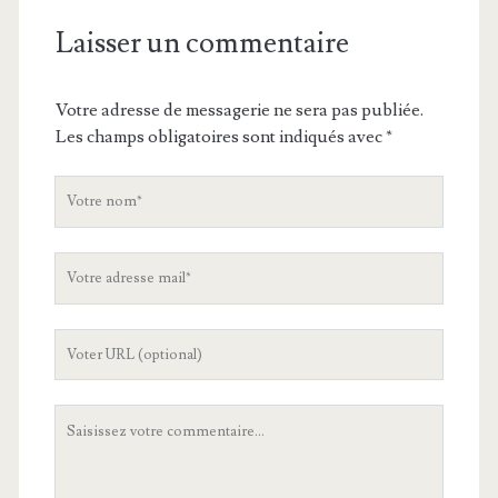
Laisser un commentaire
Votre adresse de messagerie ne sera pas publiée.
Les champs obligatoires sont indiqués avec
*
V
o
t
V
r
o
e
t
n
L
r
o
'
e
m
U
a
V
R
d
o
L
r
t
d
e