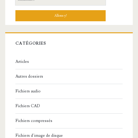
e
c
h
e
r
c
CATÉGORIES
h
e
Articles
:
Autres dossiers
Fichiers audio
Fichiers CAD
Fichiers compressés
Fichiers d'image de disque