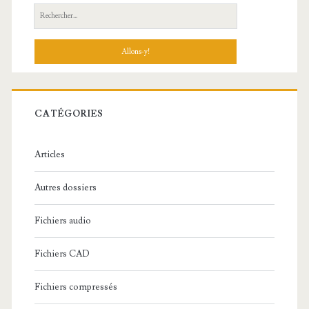
R
e
c
h
e
r
c
CATÉGORIES
h
e
Articles
:
Autres dossiers
Fichiers audio
Fichiers CAD
Fichiers compressés