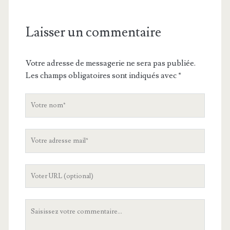
Laisser un commentaire
Votre adresse de messagerie ne sera pas publiée.
Les champs obligatoires sont indiqués avec
*
V
o
t
V
r
o
e
t
n
L
r
o
'
e
m
U
a
V
R
d
o
L
r