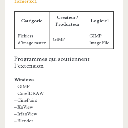
fichier xcf
.
Createur /
Catégorie
Logiciel
Producteur
Fichiers
GIMP
GIMP
d’image raster
Image File
Programmes qui soutiennent
l’extension
Windows
– GIMP
– CorelDRAW
– CinePaint
– XnView
– IrfanView
– Blender